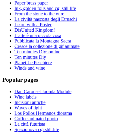
Paper brass paper
Ink, golden foils and cgi still-life
From the stone to the wire
La civiltà nascosta degli Etruschi
Learn with a Poster
DisUnited Kingdom!
L'arte è una piccola cosa
Pubblicata la Montagna Sacra
Cresce la collezione di gif animate
Ten minutes Diy: online
Ten minutes Diy
Planet Le Peschiere
Winds and wine
Popular pages
Dan Carousel Joomla Module
Wine labels
Incisioni antiche
Waves of light
Los Pollos Hermanos diorama
Coffee animated photo
La città futurista
Spazionova cgi still-life