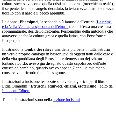
culture successive come quella cristiana: le corna (orecchie in realtà),
il serpente, le ali dell'angelo decaduto, la testa mezza umana e mezza
uccello con il naso e il becco appuntiti.
La donna,
Phersipnei,
la seconda più famosa dell'etruria (
La prima
è la Velia Velcha, la gioconda dell'etruria
), è anch'essa una creatura
soprannaturale, dea dell'oltretomba. Personaggio della mitologia che
attraversa anche la cultura greca e quella latina, con Persefone e
Prosperpina.
Illustrando la
tomba dei rilievi
, una delle più belle in tutta l'etruria -
un vero e proprio catalogo in bassorilievi di oggetti tratti dalle case e
della vita quotidiana degli Etruschi - è riemerso un dejavù, un
lontano ricordo: avevo già disegnato questo capolavoro dell'arte
etrusca da bambino, quando avevo appena 7 anni; la mia mano
conservava il ricordo di quelle sagome.
Illustrazioni a incisione realizzate su tavoletta grafica per il libro di
Lidia Orlandini
"Etruschi, equivoci, enigmi, esoterismo"
edito da
Innocenti Editore
.
Tutte le illustrazioni sono nella
sezione incisioni