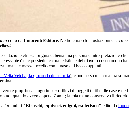
dini
edito da
Innocenti Editore
. Ne ho curato le illustrazioni e la cope
ilievi.
sentazione etrusca originale: bensì una personale intrerpretazione che m
 interessante è che possiede le caratteristiche del diavolo così come lo h
mezza umana e mezza uccello con il naso e il becco appuntiti.
a Velia Velcha, la gioconda dell'etruria
), è anch'essa una creatura sopra
perpina.
- un vero e proprio catalogo in bassorilievi di oggetti tratti dalle case e d
bambino, quando avevo appena 7 anni; la mia mano conservava il ricordo
idia Orlandini
"Etruschi, equivoci, enigmi, esoterismo"
edito da
Innoc