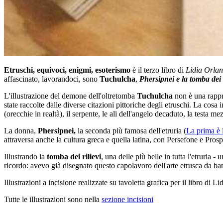
Etruschi, equivoci, enigmi, esoterismo
è il terzo libro di
Lidia Orlan
affascinato, lavorandoci, sono
Tuchulcha
,
Phersipnei e la tomba dei r
L'illustrazione del demone dell'oltretomba
Tuchulcha
non è una rappre
state raccolte dalle diverse citazioni pittoriche degli etruschi. La cosa
(orecchie in realtà), il serpente, le ali dell'angelo decaduto, la testa 
La donna,
Phersipnei,
la seconda più famosa dell'etruria (
La prima è l
attraversa anche la cultura greca e quella latina, con Persefone e Pros
Illustrando la
tomba dei rilievi
, una delle più belle in tutta l'etruria 
ricordo: avevo già disegnato questo capolavoro dell'arte etrusca da 
Illustrazioni a incisione realizzate su tavoletta grafica per il libro di L
Tutte le illustrazioni sono nella
sezione incisioni