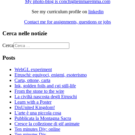
My photo-blog is conchiglieinmaremma.com
See my curriculum profile on
linkedin
Contact me for assignments, questions or jobs
Cerca nelle notizie
Cerca
Posts
WebGL experiment
Etruschi: equivoci, enigmi, esoterismo
Carta, ottone, carta
Ink, golden foils and cgi still-life
From the stone to the wire
La civiltà nascosta degli Etruschi
Learn with a Poster
DisUnited Kingdom!
L'arte è una piccola cosa
Pubblicata la Montagna Sacra
Cresce la collezione di gif animate
Ten minutes Diy: online
Ten minutes Diy